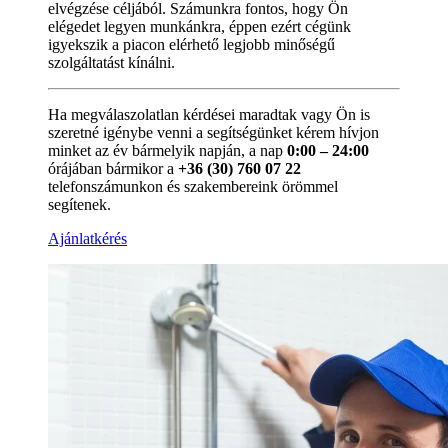
elvégzése céljából. Számunkra fontos, hogy Ön
elégedet legyen munkánkra, éppen ezért cégünk
igyekszik a piacon elérhető legjobb minőségű
szolgáltatást kínálni.
Ha megválaszolatlan kérdései maradtak vagy Ön is
szeretné igénybe venni a segítségünket kérem hívjon
minket az év bármelyik napján, a nap
0:00 – 24:00
órájában bármikor a
+36 (30) 760 07 22
telefonszámunkon és szakembereink örömmel
segítenek.
Ajánlatkérés