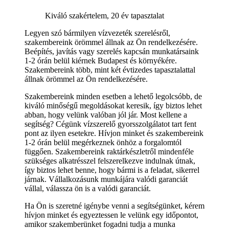
Kiváló szakértelem, 20 év tapasztalat
Legyen szó bármilyen vízvezeték szerelésről,
szakembereink örömmel állnak az Ön rendelkezésére.
Beépítés, javítás vagy szerelés kapcsán munkatársaink
1-2 órán belül kiérnek Budapest és környékére.
Szakembereink több, mint két évtizedes tapasztalattal
állnak örömmel az Ön rendelkezésére.
Szakembereink minden esetben a lehető legolcsóbb, de
kiváló minőségű megoldásokat keresik, így biztos lehet
abban, hogy velünk valóban jól jár. Most kellene a
segítség? Cégünk vízszerelő gyorsszolgálatot tart fent
pont az ilyen esetekre. Hívjon minket és szakembereink
1-2 órán belül megérkeznek önhöz a forgalomtól
függően. Szakembereink raktárkészletről mindenféle
szükséges alkatrésszel felszerelkezve indulnak útnak,
így biztos lehet benne, hogy bármi is a feladat, sikerrel
járnak. Vállalkozásunk munkájára valódi garanciát
vállal, válassza ön is a valódi garanciát.
Ha Ön is szeretné igénybe venni a segítségünket, kérem
hívjon minket és egyeztessen le velünk egy időpontot,
amikor szakemberünket fogadni tudja a munka