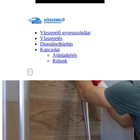
Vízszerelő gyorsszolgálat
Vízszerelés
Duguláselhárítás
Kapcsolat
Ajánlatkérés
Rólunk